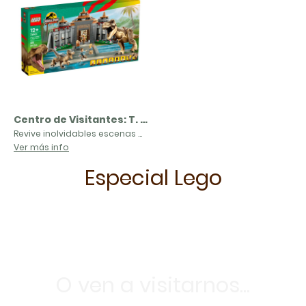
Centro de Visitantes: T. Rex y Ataque del Raptor | 76961
Revive inolvidables escenas de tensión de Parque Jurásico con el juego LEGO® Centro de Visitantes: T. rex y Ataque del Raptor (76961), un set para construir, jugar, exponer y coleccionar dirigido a mayores de 12 años. La característica arquitectura del Centro de Visitantes se ha reproducido al estilo LEGO y el vestíbulo, la cocina/zona de comedor y el laboratorio están divididos por pantallas semitransparentes con motivos gráficos que representan dinosaurios. Coloca el esqueleto del T. rex construible en el vestíbulo y haz que caiga al suelo la pancarta con la leyenda “When dinosaurs ruled the Earth” accionando un mecanismo durante el enfrentamiento de las figuras articuladas de juguete del T. rex y el Velocirraptor.
Ver más info
Especial Lego
O ven a visitarnos...