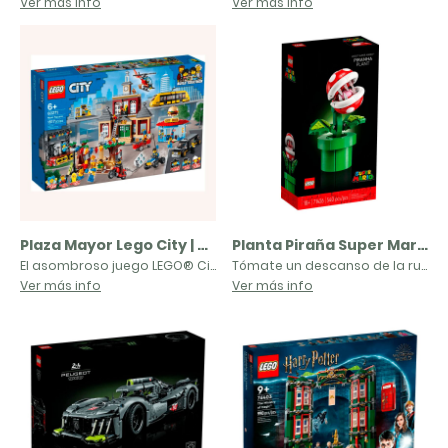
Ver más info
Ver más info
Plaza Mayor Lego City | 60271
Planta Piraña Super Mario | 71426
El asombroso juego LEGO® City Plaza Mayor (60271) transporta a los peques directamente a la serie para televisión LEGO® City Adventures. Hay un ayuntamiento, una plaza, un escenario de conciertos, un clásico restaurante, una estación de tranvías y, además, geniales vehículos de juguete, como la larga limusina del alcalde Fleck, la moto de Snake Rattler y el triciclo de mantenimiento de Harl Hubbs. Suma a esto 14 minifiguras, entre ellas un fantástico elenco de personajes LEGO City de la tele, ytodo estará listo para jugar sin límites.Un juego para niños inspirado en el centro de una ciudadEl juego LEGO City Plaza Mayor viene con una guía de construcción fácil de seguir y la experiencia Instructions PLUS, parte de la app gratuita Instrucciones de Montaje LEGO para smartphones y tabletas. Esta guía de construcción interactiva, con herramientas de acercamiento, giro y visualización, ayudará a convertir rápidamente a los jóvenes constructores LEGO en auténticos maestros constructores.
Tómate un descanso de la rutina para sumergirte en un original desafío: la construcción de la figura articulada LEGO® Super Mario™ Planta Piraña (71426). Recrea las inconfundibles características de una Planta Piraña y coloca su cabeza, boca, tallo y hojas en distintas posiciones. “Plantada” en la tubería construible, forma una divertida pieza de exposición para tu hogar u oficina. (Nota: Modelo sin funciones de juego digitales).Un regalo para fansDate el gusto de tener este personaje LEGO Super Mario o regálaselo en un cumpleaños o una fiesta a un fan adulto de Super Mario™. Las instrucciones, disponibles en la caja y en la app LEGO Builder, permitirán relajarse y disfrutar de cada momento del proceso creativo incluso a los recién llegados al mundo de la construcción con LEGO. El set incluye también 2 elementos que representan monedas.
Ver más info
Ver más info