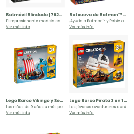
Batmóvil Blindado | 76240
Batcueva de Batman™ clásico de TV | 76052
El impresionante modelo captura el icónico estilo de la máquina justiciera equipada para el combate de la trilogía El Caballero Oscuro.
¡Ayuda a Batman™ y Robin a expulsar a los villanos de la batcueva! Incluye el laboratorio de Batman, el batordenador, el batmóvil equipado con cañones, el batcóptero equipado con misiles y la batmoto. Este modelo especial, basado en la clásica serie para televisión emitida en la década de 1960, cuenta también con una sección de la mansión Wayne con pared exterior para escalar y el estudio de Bruce Wayne con el emblemático batfono y una falsa librería que se abre para revelar la entrada secreta a la batcueva. ¡Convierte a Bruce Wayne y Dick Grayson en Batman y Robin (minifiguras alternativas incluidas) antes de bajar por los batpostes! Incluye 9 minifiguras: Batman™, Robin, Bruce Wayne, Dick Grayson, Alfred Pennyworth, el Joker, Catwoman, Enigma y el Pingüino.
Ver más info
Ver más info
Lego Barco Vikingo y Serpiente Midgard 3 en 1 | 31132
Lego Barco Pirata 3 en 1 | 31109
Los niños de 9 años o más podrán interpretar apasionantes historias con el set de construcción LEGO® Creator 3en1 Barco Vikingo y Serpiente Midgard (31132). Incluye un modelo de un barco vikingo tradicional adornado con 8 escudos, una ballesta que dispara, una vaca para construir y 2 cuervos también para construir, además de la serpiente marina Midgard articulada que los peques harán que cobren vida en divertidas escenas.
Los jóvenes aventureros darán alas a su imaginación con 1 de 3 modelos piratas: el Barco Pirata, una taberna pirata o la isla Calavera.
Ver más info
Ver más info