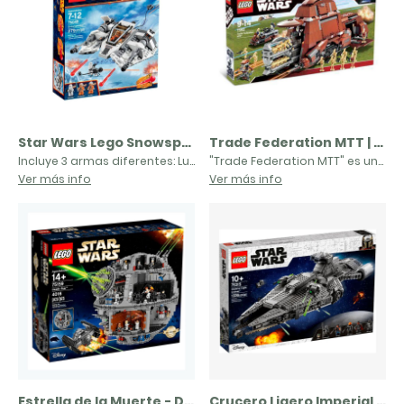
Star Wars Lego Snowspeeder | 75049
Trade Federation MTT | 7662
Incluye 3 armas diferentes: Luke Skywalker, Dark Rater y un tropo de nieve; incluye pistola de trípodeCuenta con una cabina doble que se abre para 2 con armas, un blaster de perno trasero con 5 pernos más cable y fijación de arpónTambién cuenta con 2 tiradores ocultos con resorte con cohetes y aletas de ala para abrir con detalles del motorEl equipo incluye un sable de luz azul para Luke Skywalker, un bláster para Dark Rater y un rifle bláster para SnowtrooperDimensiones: 5 cm de alto, 18 cm de largo y 14 cm de ancho
"Trade Federation MTT" es una de las naves más emblemáticas del universo Star Wars. Este set cuenta con 1.032 piezas y está diseñado para representar la imponente nave de transporte de la Federación de Comercio, tal como aparece en "Star Wars: La Amenaza Fantasma".La nave presenta un diseño detallado con una gran cabina frontal y una sección trasera que se despliega para revelar una plataforma de aterrizaje. Además, incluye una función que permite desplegar a los droides de batalla, proporcionando una experiencia de juego interactiva.El set también incluye varias minifiguras, como Qui-Gon Jinn, Obi-Wan Kenobi, Jar Jar Binks, un droide de batalla y un droide de protocolo, permitiendo recrear escenas clave de la película.Aunque este set ha sido descatalogado, sigue siendo muy apreciado por los coleccionistas y entusiastas de LEGO Star Wars por su tamaño, detalle y la jugabilidad que ofrece.
Ver más info
Ver más info
Estrella de la Muerte - Death Star™ | 75159
Crucero Ligero Imperial | 75315