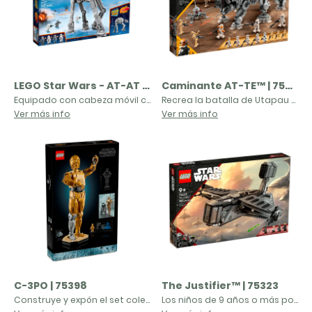
LEGO Star Wars - AT-AT | 75054
Caminante AT-TE™ | 75337
Equipado con cabeza móvil con cabina para dos pilotos, dos cañones automáticos, trampilla accionada por interruptor y patas articuladas.Incluye 5 minifiguras con diferentes armas y un accesorio: piloto del AT-AT, General Veers, un comandante Snowtrooper y 2 Snowtroopers
Recrea la batalla de Utapau con el fantástico Caminante AT-TE LEGO® Star Wars™ (75337). Una idea de regalo genial para fans de Star Wars: La Venganza de los Sith de 9 años o más, este juguete de construcción cuenta con patas articuladas, un cañón bláster pesado elevable con rotación de 360 grados y 2 cañones que disparan, una cabina desmontable para una minifigura y 2 detalladas cabinas con espacio para 7 minifiguras LEGO en total. Las cabinas se abren para facilitar el juego y el mango extensible del AT-TE permite levantarlo y moverlo sin dificultad.Acción de combateEl set incluye 5 minifiguras LEGO (el Comandante Cody, un artillero clon del 212 y 3 soldados clon del 212) para enfrentarlas a 3 figuras LEGO de droides de combate y un droide araña enano construible, además de varias armas.
Ver más info
Ver más info
C-3PO | 75398
The Justifier™ | 75323
Construye y expón el set coleccionable LEGO® Star Wars™ C-3PO, una figura del droide diseñada con elaborados detalles. Esta nostálgica idea de regalo para adultos y fans de la saga clásica de Star Wars ofrece un desafío creativo envolvente y gratificante. Recrea cada detalle del entrañable personaje de Star Wars y haz que adopte conocidas poses girándole la cabeza o moviéndole los brazos.Este set LEGO Star Wars para adultos contiene también una base con una placa de datos sobre C-3PO y espacio para la minifigura LEGO de C-3PO incluida, además de un ladrillo conmemorativo del 25 aniversario de LEGO Star Wars que completa la llamativa pieza de exposición.Expón tu decorativa creación junto a R2-D2™ LEGO Star Wars (set 75378, a la venta por separado) y reconfigura uno de los brazos de C-3PO para recrear la manera en que le da palmaditas en la cabeza a su viejo amigo.
Los niños de 9 años o más podrán recrear las épicas historias de Star Wars: La Remesa Mala con el set LEGO® The Justifier (75323), un magnífico modelo para construir de la nave estelar del cazarrecompensas Cad Bane. A los fans les encantará su diseño lleno de características de gran realismo, como un motor trasero que se pliega y despliega para volar y aterrizar, una detallada cabina, cañones automáticos en los extremos de las alas y una celda de reclusión “láser” para encerrar a Omega. Además, viene con 4 minifiguras LEGO Star Wars™ de Cad Bane, Omega, Fennec Shand y Hunter (con armas y accesorios geniales) y una figura LEGO del droide Todo 360 para estimular el juego imaginativo.