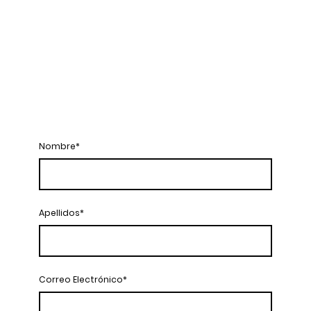
Más de 80m2 llenos de todo lo
que buscas...
Nombre
*
Apellidos
*
Correo Electrónico
*