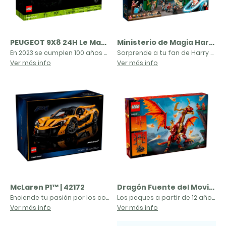
PEUGEOT 9X8 24H Le Mans Hybrid Hyperca | 42156
Ministerio de Magia Harry Potter | 76403
En 2023 se cumplen 100 años de la creación de la carrera de Le Mans: ¡celébralo con el set LEGO® Technic PEUGEOT 9X8 24H Le Mans Hybrid Hypercar (42156) para adultos! Mientras el prototipo debuta en la clase LMH del Campeonato Mundial de Resistencia, tú disfrutarás de un gratificante proyecto que te permitirá recrear detalles basados en las innovaciones de competición más punteras.Fieles detallesContempla las asombrosas características de tu coche de carreras a escala 1:10. Explora el sistema híbrido, con un motor de pistones V6 que se conecta a las ruedas traseras y una versión del motor eléctrico y su batería. Detente a mirar la suspensión, diseñada para la maqueta, y la dirección, que funciona girando el volante o la rueda situada en el techo. Los elementos que brillan en la oscuridad captan la atmósfera de una carrera de 24 horas real.
Sorprende a tu fan de Harry Potter™ de 9 años o más con el set LEGO® Harry Potter Ministerio de Magia (76403), el primer modelo LEGO que reproduce el mágico cuartel general con un grado de detalle tan realista.Famosas escenas e icónicos personajesEl set de varias plantas captura en toda su amplitud las actividades del Ministerio de Magia. Incluye a Harry Potter, Hermione Granger™ y Ron Weasley™, que, con un giro de cabeza y una nueva peluca, se transforman por arte de magia en Albert Runcorn, Mafalda Hopkirk y Reg Cattermole. Hay diversos espacios interiores para explorar: el despacho de Dolores Umbridge, el de Arthur Weasley, la Sala de las Profecías y el Tribunal. ¡Los niños deben encontrar el guardapelo de Slytherin™ y escapar sin que los atrapen Yaxley, Pius y el Dementor™! La app gratuita Instrucciones de Montaje LEGO permite a los peques acercar y girar mientras construyen, y, gracias a su diseño modular, el Ministerio se puede reconfigurar para vivir nuevas aventuras.
Ver más info
Ver más info
McLaren P1™ | 42172
Dragón Fuente del Movimiento NINJAGO | 71822
Enciende tu pasión por los coches excepcionales con el motivador set LEGO® Technic del hipercoche McLaren P1™ para adultos. Recréate en los detalles a medida que construyes la impresionante maqueta a escala 1:8. Después, explora con detenimiento sus características, como la caja de cambios de 7 velocidades con tambor de cambio, la suspensión y el motor de pistones V8. Admira el alerón trasero ajustable y las puertas que se abren, con su mecanismo de estilo mariposa, antes de exponer con orgullo tu creación terminada. Como el coche de verdad, la versión LEGO Technic tiene su propio número de serie, que te proporciona acceso a contenido en línea exclusivo.Desde la divertida experiencia de desembalaje hasta la colocación de los últimos detalles, el set LEGO Technic plantea un gratificante desafío para fans de la construcción adultos. Este regalo ideal para entusiastas de los coches y fans de McLaren les ofrece tanto un proyecto para disfrutarlo como una preciada pieza de exposición.
Los peques a partir de 12 años podrán recrear las vertiginosas aventuras aéreas de la temporada 2 de la serie para televisión NINJAGO®: El renacer de los dragones con el impresionante juguete Dragón Fuente del Movimiento (71822). Es el dragón de juguete LEGO® más grande que existe y cuenta con patas, cola, cadera, mandíbula, cabeza, cuello y alas móviles. Lleva una montura-trono en el lomo y viene con 6 dragones espirituales más pequeños.Este set incluye 6 minifiguras para que los niños interpreten batallas: los guerreros ninja Kai, Wyldfyre y Arin (con espadas y armas) y el trío de villanos Lord Ras, Jordana y un guerrero Máscara de Lobo (cada uno con un arma).
Ver más info
Ver más info