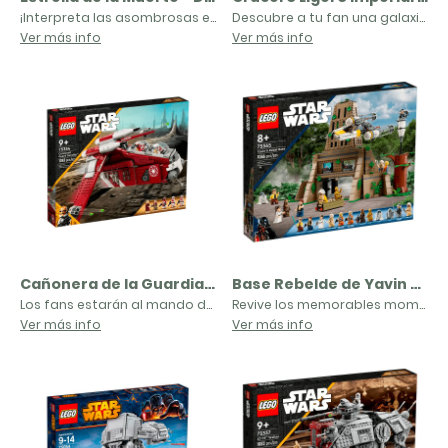
¡Interpreta las asombrosas escenas de la saga Star Wars con el arma de destrucción planetaria definitiva del Imperio: la Death Star! Compuesto por más de 4000 piezas, este fantástico modelo posee toda una galaxia de detallados y auténticos entornos, como la sala de control del superláser, la cámara imperial de conferencias, el hangar con plataforma de lanzamiento móvil y el TIE Advanced de Lord Vader con espacio para Vader en su interior, la sala del trono del emperador Palpatine, la sala de mantenimiento de droides, el bloque de detención, el compactador de basura, el rayo tractor, el área de mercancías, el turboláser con cañones automáticos y asientos para los 2 artilleros de la Death Star, y las 2 torres turboláser móviles. Este fantástico set incluye también 23 emblemáticas minifiguras y 2 droides para proporcionar horas de diversión en el universo Star Wars.
Descubre a tu fan una galaxia de aventuras inspiradas en la temporada 2 de Star Wars: The Mandalorian con la maqueta para construir con ladrillos LEGO® Crucero Ligero Imperial (75315). Esta nave estelar está equipada con un puente que se puede usar como mango para hacerla volar, 2 torretas giratorias con cañones automáticos y, además, 2 cazas TIE en miniatura y un lanzador. La escotilla facilita el acceso a la cabina, que cuenta con una mesa holográfica y espacio de almacenamiento para los electrobinoculares y otros accesorios.Juego de combateEste set de extraordinaria calidad contiene 5 minifiguras LEGO: el Mandaloriano, Cara Dune, Fennec Shand, Moff Gideon y un soldado oscuro, e incluye una figura LEGO del Niño (Grogu), cariñosamente conocido como “Baby Yoda”. Trae también fabulosas armas para librar divertidas batallas al estilo LEGO Star Wars™ entre héroes y villanos, como el bláster de pulso fásico Ambano y la lanza del Mandaloriano, y la Espada Oscura de Moff Gideon.
Ver más info
Ver más info
Cañonera de la Guardia de Coruscant | 75354
Base Rebelde de Yavin 4 | 75365
Los fans estarán al mando de sus propias misiones inspiradas en Star Wars: Las Guerras Clon con la Cañonera de la Guardia de Coruscant LEGO® (75354). Cuenta con 2 cabinas de pilotaje, 2 cañones que disparan, 2 cañones ajustables y un mango para hacerla volar. La escotilla trasera y el panel deslizante proporcionan fácil acceso a la cabina, con espacio para los soldados. El set, un fantástico regalo Star Wars™ para niños y niñas a partir de 9 años, incluye también 5 minifiguras LEGO (entre ellasel Comandante Fox, el Canciller Palpatine y Padmé Amidala), además de 3 pistolas bláster y 2 blásteres.
Revive los memorables momentos de Star Wars: Una Nueva Esperanza con el set de construcción LEGO® Base Rebelde de Yavin 4 (75365) para mayores de 8 años. Incluye una detallada sala de mando, una sala de reuniones de los pilotos, un escenario para la ceremonia de entrega de medallas, 2 cañones giratorios que disparan, un árbol construible con una torre de vigilancia elevable, un Ala-Y con 2 cañones automáticos y un carro de mantenimiento. Da vida escenas clásicas con 12 personajes LEGO Star Wars™, entre ellos una minifigura LEGO de Garven Dreis (Jefe Rojo), novedad en agosto de 2023, y una figura LEGO del droide R2-BHD, además de armas y accesorios, como medallas para otorgárselas a Luke Skywalker y Han Solo.
Ver más info
Ver más info