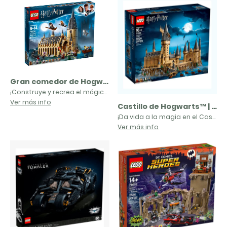
Gran comedor de Hogwarts™ | 75954
¡Construye y recrea el mágico universo de fantasía en torno al que gira la saga cinematográfica de Harry Potter™ con el detallado kit de construcción LEGO® Harry Potter Gran Comedor de Hogwarts™ (75954)! Sus 4 plantas albergan una chimenea, bancos, mesas y estandartes reversibles con los emblemas de las casas; cuenta también con la torre de la Gran Escalera, con una escalera de caracol, una sala de pociones, una sala del tesoro, el Sombrero Seleccionador, el Espejo de Oesed y un montón de accesorios y artefactos mágicos. Este fascinante castillo de juguete permite interpretar emocionantes historias e incluye 10 minifiguras y modelos para construir de un Basilisco y Fawkes™, así como figuras de Hedwig™ y Scabbers™.
Ver más info
Castillo de Hogwarts™ | 71043
¡Da vida a la magia en el Castillo de Hogwarts™ LEGO® Harry Potter™ (71043)! Este detallado artículo de colección LEGO Harry Potter se compone de más de 6.000 piezas y proporciona una gratificante experiencia de construcción. Incluye un gran número de aspectos destacados de la saga de Harry Potter y te permite descubrir las torres, las torretas, las cámaras, las aulas, las criaturas, el Sauce Boxeador, la cabaña de Hagrid y otras muchas características del célebre edificio. Acompañado de 4 minifiguras y 27 microfiguras (alumnos, profesores, estatuas y 5 Dementores), este set de construcción avanzado es un regalo perfecto para fans de Harry Potter.
Ver más info